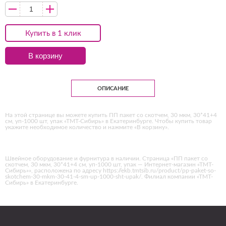
Купить в 1 клик
В корзину
ОПИСАНИЕ
На этой странице вы можете купить ПП пакет со скотчем, 30 мкм, 30*41+4
см, уп-1000 шт, упак «ТМТ-Сибирь» в Екатеринбурге. Чтобы купить товар
укажите необходимое количество и нажмите «В корзину».
Швейное оборудование и фурнитура в наличии. Страница «ПП пакет со
скотчем, 30 мкм, 30*41+4 см, уп-1000 шт, упак — Интернет-магазин «ТМТ-
Сибирь»», расположена по адресу https://ekb.tmtsib.ru/product/pp-paket-so-
skotchem-30-mkm-30-41-4-sm-up-1000-sht-upak/. Филиал компании «ТМТ-
Сибирь» в Екатеринбурге.