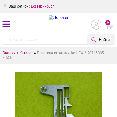
Ваш регион:
Екатеринбург
0
»
»
Главная
Каталог
Пластина игольная Jack E4-3 20715005
/JACK