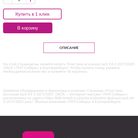
Купить в 1 клик
В корзину
ОПИСАНИЕ
На этой странице вы можете купить Пластина игольная Jack E4-3 20715005
/JACK «ТМТ-Сибирь» в Екатеринбурге. Чтобы купить товар укажите
необходимое количество и нажмите «В корзину».
Швейное оборудование и фурнитура в наличии. Страница «Пластина
игольная Jack E4-3 20715005 /JACK — Интернет-магазин «ТМТ-Сибирь»»,
расположена по адресу https://ekb.tmtsib.ru/product/plastina-igolnaya-jack-e4-
3-20715005-jack/. Филиал компании «ТМТ-Сибирь» в Екатеринбурге.