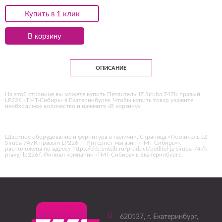
Купить в 1 клик
В корзину
ОПИСАНИЕ
На этой странице вы можете купить Петлитель JZ Siruba 747K правый
LP226 «ТМТ-Сибирь» в Екатеринбурге. Чтобы купить товар укажите
необходимое количество и нажмите «В корзину».
Швейное оборудование и фурнитура в наличии. Страница «Петлитель JZ
Siruba 747K правый LP226 — Интернет-магазин «ТМТ-Сибирь»»,
расположена по адресу https://ekb.tmtsib.ru/product/petlitel-jz-siruba-747k-
pravyj-lp226/. Филиал компании «ТМТ-Сибирь» в Екатеринбурге.
620137
, г.
Екатеринбург
,