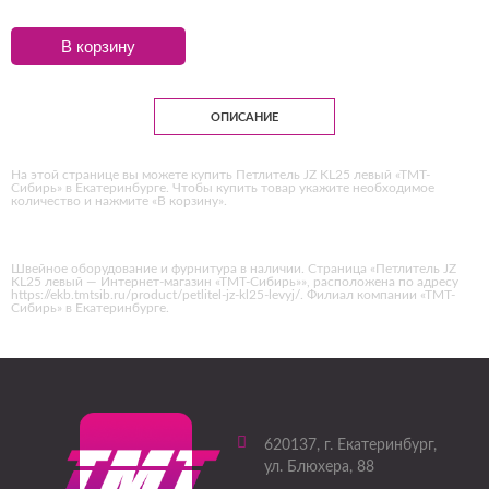
В корзину
ОПИСАНИЕ
На этой странице вы можете купить Петлитель JZ KL25 левый «ТМТ-
Сибирь» в Екатеринбурге. Чтобы купить товар укажите необходимое
количество и нажмите «В корзину».
Швейное оборудование и фурнитура в наличии. Страница «Петлитель JZ
KL25 левый — Интернет-магазин «ТМТ-Сибирь»», расположена по адресу
https://ekb.tmtsib.ru/product/petlitel-jz-kl25-levyj/. Филиал компании «ТМТ-
Сибирь» в Екатеринбурге.
620137
, г.
Екатеринбург
,
ул. Блюхера, 88