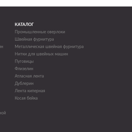
КАТАЛОГ
Промышленные оверлоки
Швейная фурнитура
ин
Металлическая швейная фурнитура
Нитки для швейных машин
н
Пуговицы
Флизелин
Атласная лента
Дублерин
Лента киперная
Косая бейка
ной