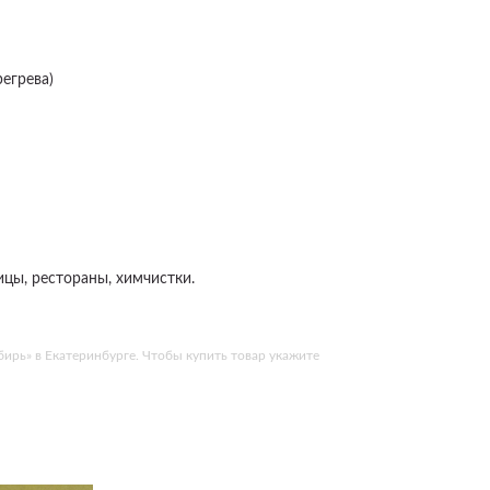
егрева)
ицы, рестораны, химчистки.
бирь» в Екатеринбурге. Чтобы купить товар укажите