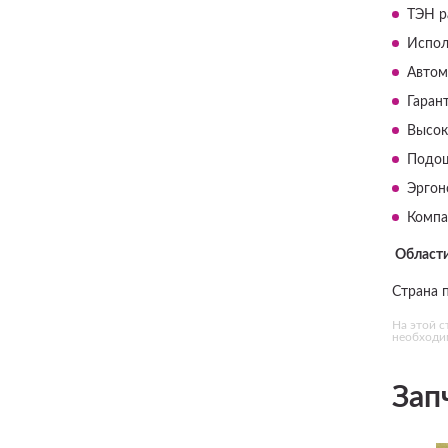
ТЭН р
Испол
Автом
Гаран
Высок
Подош
Эргон
Компа
Области
Страна 
На этой с
необходим
Зап