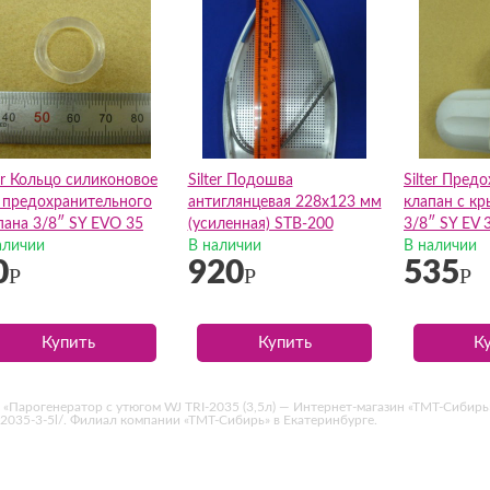
ter Кольцо силиконовое
Silter Подошва
Silter Пред
 предохранительного
антиглянцевая 228х123 мм
клапан с кр
пана 3/8″ SY EVO 35
(усиленная) STB-200
3/8″ SY EV 
аличии
В наличии
В наличии
0
920
535
Р
Р
Р
Купить
Купить
К
«Парогенератор с утюгом WJ TRI-2035 (3,5л) — Интернет-магазин «ТМТ-Сибирь
tri-2035-3-5l/. Филиал компании «ТМТ-Сибирь» в Екатеринбурге.