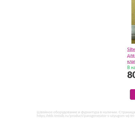
Sil
для
кла
В н
8
Швейное оборудование и фурнитура в наличии. Страница 
https://ekb.tmtsib.ru/product/parogenerator-s-utyugom-wj-