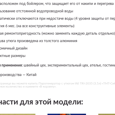
асположен под бойлером, что защищает его от накипи и перегрева
ьзование отстоянной водопроводной воды
атически отключаются при недостаче воды (4 уровня защиты от пер
тия 6 мес. (на все конструктивные элементы)
ая ремонтопригодность (можно заменять каждую деталь отдельно)
ва утюга произведена из толстого алюминия
омичный дизайн
ктные размеры
 применения:
швейный цех, экспериментальный цех, ателье, гостин
производства — Китай
транице вы можете купить Парогенератор с утюгом WJ TRI-2035 (3,5л) «ТМТ-Си
ое количество и нажмите «В корзину».
части для этой модели: