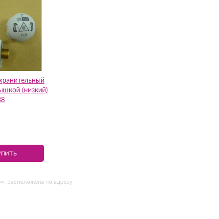
охранительный
ышкой (низкий)
38
упить
»», расположена по адресу