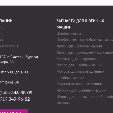
ПАНИИ
ЗАПЧАСТИ ДЛЯ ШВЕЙНЫХ
и
МАШИН
ии
Швейные иглы
ты
Швейные иглы для бытовых маш
 и условия
Лапки для швейных машин
Лапки для промышленных маши
137
, г.
Екатеринбург
,
ул.
Запчасти для оверлоков
хера, 88
Масло для швейных машин
Моторы для промышленных
Пт с 9.00 до 18.00
швейных машин
.tmt@mail.ru
Ремни для швейных машин
Челноки для швейных машин
 (343)
346-88-09
Шкивы для промышленной швей
 919
349-96-82
машины
азать звонок