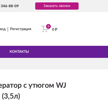
Заказать звонок
) 346-88-09
0
Р
ход
Регистрация
0
КОНТАКТЫ
ератор с утюгом WJ
 (3,5л)