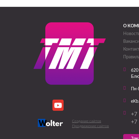
О КОМ
Новост
Ваканс
Контак
Правила
620
Блю
Пн-
eKb
+7
Создание сайтов
+7
Продвижение сайтов
Зак