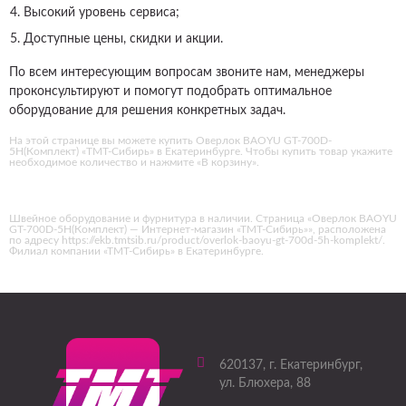
Высокий уровень сервиса;
Доступные цены, скидки и акции.
По всем интересующим вопросам звоните нам, менеджеры
проконсультируют и помогут подобрать оптимальное
оборудование для решения конкретных задач.
На этой странице вы можете купить Оверлок BAOYU GT-700D-
5H(Комплект) «ТМТ-Сибирь» в Екатеринбурге. Чтобы купить товар укажите
необходимое количество и нажмите «В корзину».
Швейное оборудование и фурнитура в наличии. Страница «Оверлок BAOYU
GT-700D-5H(Комплект) — Интернет-магазин «ТМТ-Сибирь»», расположена
по адресу https://ekb.tmtsib.ru/product/overlok-baoyu-gt-700d-5h-komplekt/.
Филиал компании «ТМТ-Сибирь» в Екатеринбурге.
620137
, г.
Екатеринбург
,
ул. Блюхера, 88