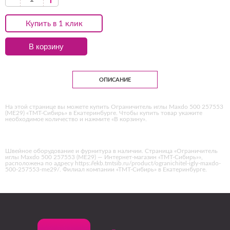
Купить в 1 клик
В корзину
ОПИСАНИЕ
На этой странице вы можете купить Ограничитель иглы Maxdo 500 257553
(ME29) «ТМТ-Сибирь» в Екатеринбурге. Чтобы купить товар укажите
необходимое количество и нажмите «В корзину».
Швейное оборудование и фурнитура в наличии. Страница «Ограничитель
иглы Maxdo 500 257553 (ME29) — Интернет-магазин «ТМТ-Сибирь»»,
расположена по адресу https://ekb.tmtsib.ru/product/ogranichitel-igly-maxdo-
500-257553-me29/. Филиал компании «ТМТ-Сибирь» в Екатеринбурге.