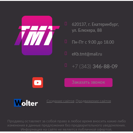
620137
, г.
Екатеринбург
,
ул. Блюхера, 88
Пн-Пт с 9.00 до 18.00
eKb.tmt@mail.ru
+7 (343)
346-88-09
Заказать звонок
Создание сайтов
Продвижение сайтов
Продавец оставляет за собой право в любое время вносить какие-либо
изменения в данные предложения без предварительного уведомления.
Информация на сайте не является публичной офертой.