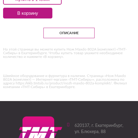
В корзину
ОПИСАНИЕ
На этой странице вы можете купить Нож Maxdo 802A (комплект) «ТМТ-
Сибирь» в Екатеринбурге. Чтобы купить товар укажите необходимое
количество и нажмите «В корзину».
Швейное оборудование и фурнитура в наличии. Страница «Нож Maxdo
802A (комплект) — Интернет-магазин «ТМТ-Сибирь»», расположена по
адресу https://ekb.tmtsib.ru/product/nozh-maxdo-802a-komplekt/. Филиал
компании «ТМТ-Сибирь» в Екатеринбурге.
620137
, г.
Екатеринбург
,
ул. Блюхера, 88