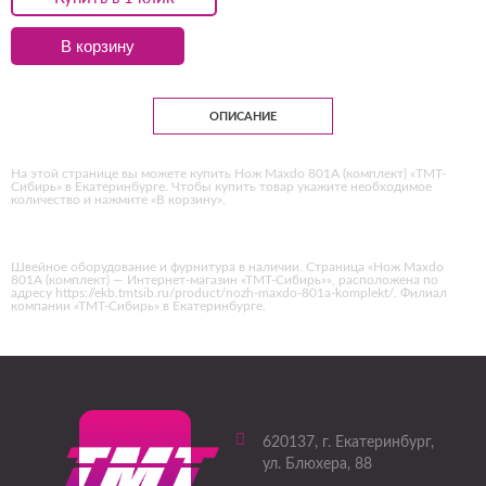
В корзину
ОПИСАНИЕ
На этой странице вы можете купить Нож Maxdo 801A (комплект) «ТМТ-
Сибирь» в Екатеринбурге. Чтобы купить товар укажите необходимое
количество и нажмите «В корзину».
Швейное оборудование и фурнитура в наличии. Страница «Нож Maxdo
801A (комплект) — Интернет-магазин «ТМТ-Сибирь»», расположена по
адресу https://ekb.tmtsib.ru/product/nozh-maxdo-801a-komplekt/. Филиал
компании «ТМТ-Сибирь» в Екатеринбурге.
620137
, г.
Екатеринбург
,
ул. Блюхера, 88