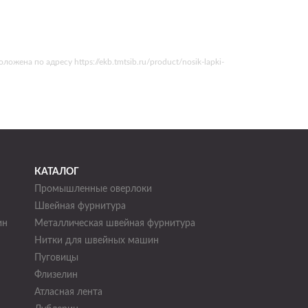
ена по адресу https://ekb.tmtsib.ru/product/nosik-lapki-
КАТАЛОГ
Промышленные оверлоки
Швейная фурнитура
ин
Металлическая швейная фурнитура
Нитки для швейных машин
н
Пуговицы
Флизелин
Атласная лента