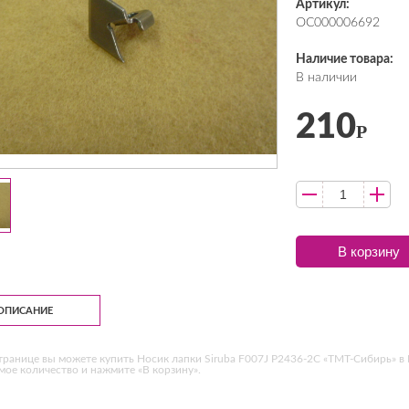
Артикул:
ОС000006692
Наличие товара:
В наличии
210
Р
В корзину
ОПИСАНИЕ
транице вы можете купить Носик лапки Siruba F007J P2436-2C «ТМТ-Сибирь» в
ое количество и нажмите «В корзину».