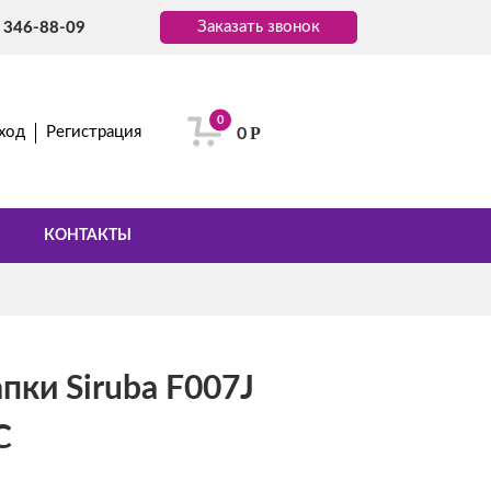
Заказать звонок
) 346-88-09
0
Р
ход
Регистрация
0
КОНТАКТЫ
пки Siruba F007J
C