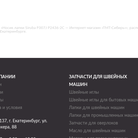
осик лапки Siruba F007J P2436-2C — Интернет-магазин «ТМТ-Сибирь»», располож
 Екатеринбурге.
ПАНИИ
ЗАПЧАСТИ ДЛЯ ШВЕЙНЫХ
и
МАШИН
ии
Швейные иглы
ты
Швейные иглы для бытовых маш
 и условия
Лапки для швейных машин
Лапки для промышленных маши
137
, г.
Екатеринбург
,
ул.
Запчасти для оверлоков
хера, 88
Масло для швейных машин