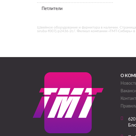
Петлители
Швейное оборудование и фурнитура в наличии. Страница «Н
siruba-f007j-p2436-2c/. Филиал компании «ТМТ-Сибирь» в
О КОМ
Новост
Ваканс
Контак
Правила
620
Блю