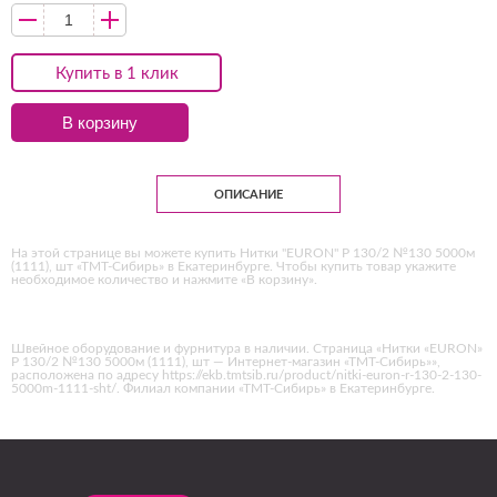
Купить в 1 клик
В корзину
ОПИСАНИЕ
На этой странице вы можете купить Нитки "EURON" Р 130/2 №130 5000м
(1111), шт «ТМТ-Сибирь» в Екатеринбурге. Чтобы купить товар укажите
необходимое количество и нажмите «В корзину».
Швейное оборудование и фурнитура в наличии. Страница «Нитки «EURON»
Р 130/2 №130 5000м (1111), шт — Интернет-магазин «ТМТ-Сибирь»»,
расположена по адресу https://ekb.tmtsib.ru/product/nitki-euron-r-130-2-130-
5000m-1111-sht/. Филиал компании «ТМТ-Сибирь» в Екатеринбурге.