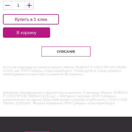
Купить в 1 клик
В корзину
ОПИСАНИЕ
На этой странице вы можете купить Нитки "EURON" Р 130/2 №130 5000м
(1105), шт «ТМТ-Сибирь» в Екатеринбурге. Чтобы купить товар укажите
необходимое количество и нажмите «В корзину».
Швейное оборудование и фурнитура в наличии. Страница «Нитки «EURON»
Р 130/2 №130 5000м (1105), шт — Интернет-магазин «ТМТ-Сибирь»»,
расположена по адресу https://ekb.tmtsib.ru/product/nitki-euron-r-130-2-130-
5000m-1105-sht/. Филиал компании «ТМТ-Сибирь» в Екатеринбурге.