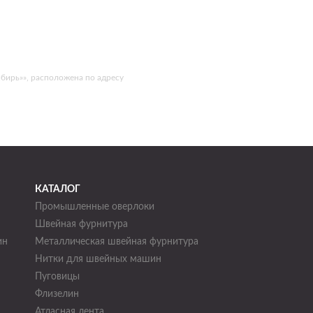
бирь»», расположена по адресу
КАТАЛОГ
Промышленные оверлоки
Швейная фурнитура
ин
Металлическая швейная фурнитура
Нитки для швейных машин
н
Пуговицы
Флизелин
Атласная лента