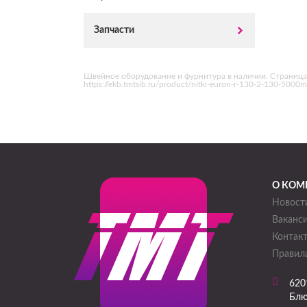
Запчасти
Швейное оборудование и фурнитура в наличии. Страница
https://ekb.tmtsib.ru/product/nitki-euron-r-130-2-130-50
О КОМ
Новост
Ваканс
Контак
Правила
620
Блю