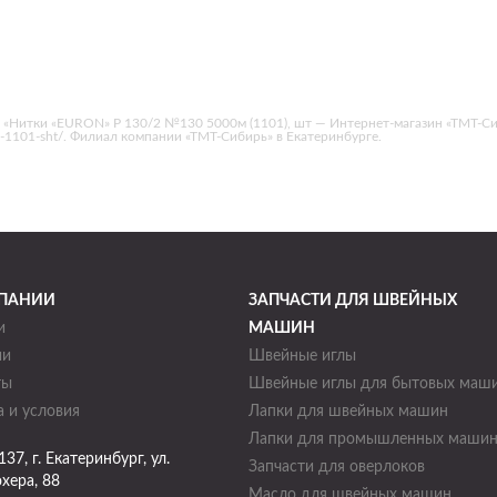
 «Нитки «EURON» Р 130/2 №130 5000м (1101), шт — Интернет-магазин «ТМТ-Си
00m-1101-sht/. Филиал компании «ТМТ-Сибирь» в Екатеринбурге.
ПАНИИ
ЗАПЧАСТИ ДЛЯ ШВЕЙНЫХ
и
МАШИН
ии
Швейные иглы
ты
Швейные иглы для бытовых маш
 и условия
Лапки для швейных машин
Лапки для промышленных маши
137
, г.
Екатеринбург
,
ул.
Запчасти для оверлоков
хера, 88
Масло для швейных машин