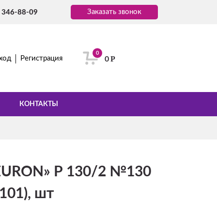
Заказать звонок
) 346-88-09
0
Р
ход
Регистрация
0
КОНТАКТЫ
EURON» Р 130/2 №130
101), шт