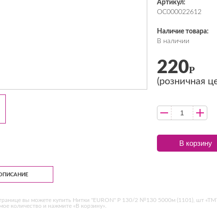
Артикул:
ОС000022612
Наличие товара:
В наличии
220
Р
(розничная ц
В корзину
ОПИСАНИЕ
транице вы можете купить Нитки "EURON" Р 130/2 №130 5000м (1101), шт «ТМТ
ое количество и нажмите «В корзину».