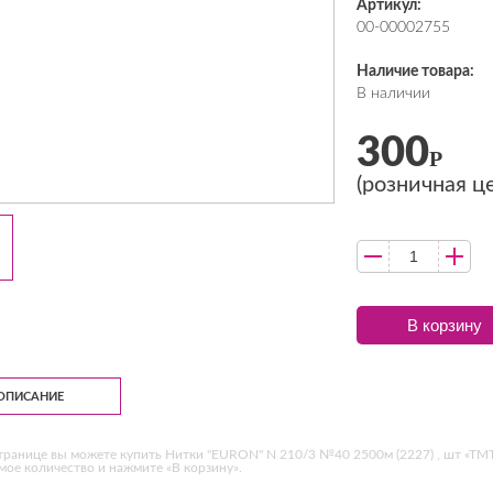
Артикул:
00-00002755
Наличие товара:
В наличии
300
Р
(розничная ц
В корзину
ОПИСАНИЕ
транице вы можете купить Нитки "EURON" N 210/3 №40 2500м (2227) , шт «ТМТ
ое количество и нажмите «В корзину».