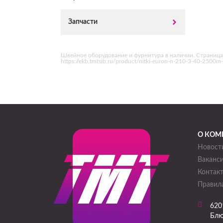
Запчасти
Швейное оборудование и фурнитура в наличии. Страница
https://ekb.tmtsib.ru/product/nitki-euron-n-210-3-40-250
О КОМ
Новост
Ваканс
Контак
Правила
620
Блю