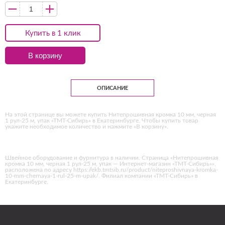
Купить в 1 клик
В корзину
ОПИСАНИЕ
На этой странице вы можете купить Нитепрошивная кромка 10 мм, черная
1 рул-25 м, упак «ТМТ-Сибирь» в Екатеринбурге. Чтобы купить товар
укажите необходимое количество и нажмите «В корзину».
Швейное оборудование и фурнитура в наличии. Страница «Нитепрошивная
кромка 10 мм, черная 1 рул-25 м, упак — Интернет-магазин «ТМТ-Сибирь»»,
расположена по адресу https://ekb.tmtsib.ru/product/niteproshivnaya-kromka-
10-mm-chernaya-1-rul-25-m-upak/. Филиал компании «ТМТ-Сибирь» в
Екатеринбурге.