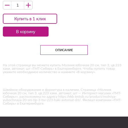
Купить в 1 клик
В корзину
ОПИСАНИЕ
На этой странице вы можете купить Молния юбочная 20 см, тип 3, цв.223
хаки, автомат, шт «ТМТ-Сибирь» в Екатеринбурге. Чтобы купить товар
укажите необходимое количество и нажмите «В корзину».
Швейное оборудование и фурнитура в наличии. Страница «Молния
юбочная 20 см, тип 3, цв.223 хаки, автомат, шт — Интернет-магазин «ТМТ-
Сибирь»», расположена по адресу https://ekb.tmtsib.ru/product/molniya-
yubochnaya-20-sm-tip-3-tsv-223-haki-avtomat-sht/. Филиал компании «ТМТ-
Сибирь» в Екатеринбурге.