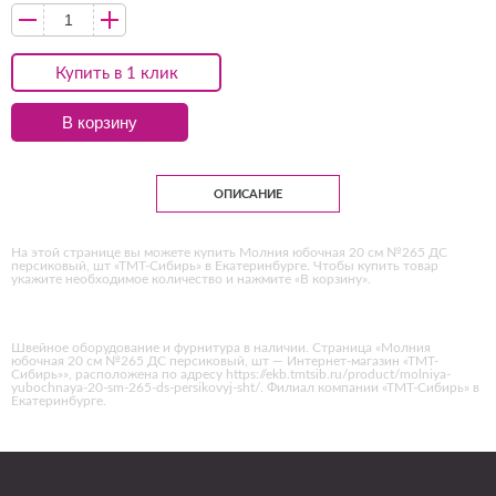
Купить в 1 клик
В корзину
ОПИСАНИЕ
На этой странице вы можете купить Молния юбочная 20 см №265 ДС
персиковый, шт «ТМТ-Сибирь» в Екатеринбурге. Чтобы купить товар
укажите необходимое количество и нажмите «В корзину».
Швейное оборудование и фурнитура в наличии. Страница «Молния
юбочная 20 см №265 ДС персиковый, шт — Интернет-магазин «ТМТ-
Сибирь»», расположена по адресу https://ekb.tmtsib.ru/product/molniya-
yubochnaya-20-sm-265-ds-persikovyj-sht/. Филиал компании «ТМТ-Сибирь» в
Екатеринбурге.