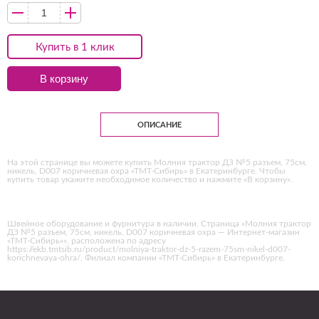
Купить в 1 клик
В корзину
ОПИСАНИЕ
На этой странице вы можете купить Молния трактор ДЗ №5 разъем, 75см,
никель, D007 коричневая охра «ТМТ-Сибирь» в Екатеринбурге. Чтобы
купить товар укажите необходимое количество и нажмите «В корзину».
Швейное оборудование и фурнитура в наличии. Страница «Молния трактор
ДЗ №5 разъем, 75см, никель, D007 коричневая охра — Интернет-магазин
«ТМТ-Сибирь»», расположена по адресу
https://ekb.tmtsib.ru/product/molniya-traktor-dz-5-razem-75sm-nikel-d007-
korichnevaya-ohra/. Филиал компании «ТМТ-Сибирь» в Екатеринбурге.