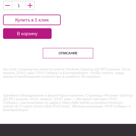
Купить в 1 клик
В корзину
ОПИСАНИЕ
На этой странице вы можете купить Молния трактор ДЗ №5 разъем, 65см,
никель, D565 хаки «ТМТ-Сибирь» в Екатеринбурге. Чтобы купить товар
укажите необходимое количество и нажмите «В корзину».
Швейное оборудование и фурнитура в наличии. Страница «Молния трактор
ДЗ №5 разъем, 65см, никель, D565 хаки — Интернет-магазин «ТМТ-
Сибирь»», расположена по адресу https://ekb.tmtsib.ru/product/molniya-
traktor-dz-5-razem-65sm-nikel-d565-haki/. Филиал компании «ТМТ-Сибирь» в
Екатеринбурге.