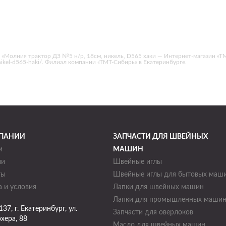
 «Молния трактор ДЗ №5 н/р, 18см, никель, D565 хаки — Интернет-магазин «Т
sm-nikel-d565-haki/. Филиал компании «ТМТ-Сибирь» в Екатеринбурге.
ПАНИИ
ЗАПЧАСТИ ДЛЯ ШВЕЙНЫХ
и
МАШИН
ии
Швейные иглы
ты
Швейные иглы для бытовых маш
 и условия
Лапки для швейных машин
Лапки для промышленных маши
137
, г.
Екатеринбург
,
ул.
Запчасти для оверлоков
хера, 88
Масло для швейных машин