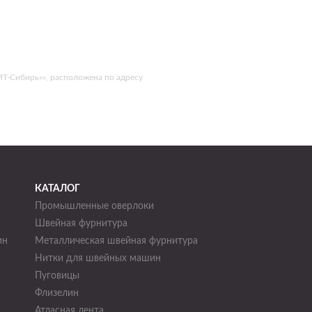
МТ-Сибирь»», расположена по адресу
КАТАЛОГ
Промышленные оверлоки
Швейная фурнитура
ин
Металлическая швейная фурнитура
Нитки для швейных машин
н
Пуговицы
Флизелин
Атласная лента