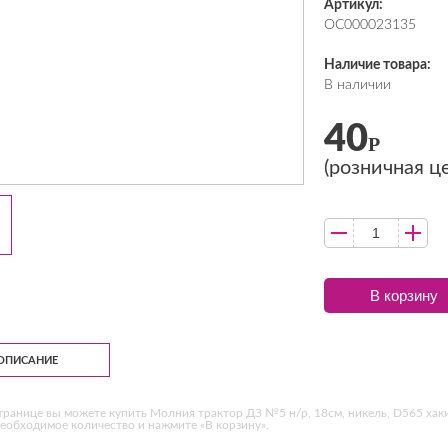
Артикул:
ОС000023135
Наличие товара:
В наличии
40
Р
(розничная ц
В корзину
ОПИСАНИЕ
транице вы можете купить Молния трактор ДЗ №5 н/р, 18см, никель, D565 хак
еобходимое количество и нажмите «В корзину».