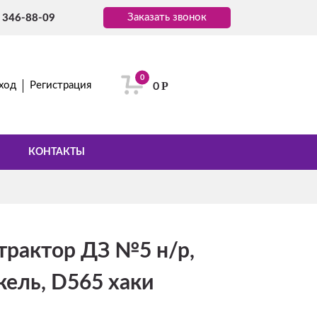
Заказать звонок
) 346-88-09
0
Р
ход
Регистрация
0
КОНТАКТЫ
трактор ДЗ №5 н/р,
кель, D565 хаки