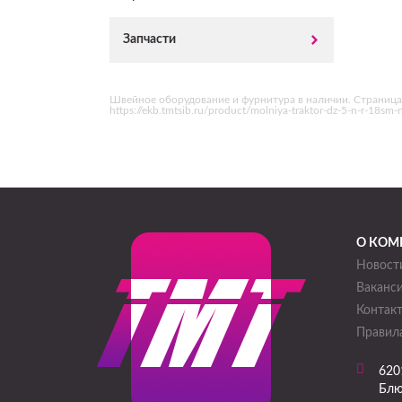
Запчасти
Швейное оборудование и фурнитура в наличии. Страница
https://ekb.tmtsib.ru/product/molniya-traktor-dz-5-n-r-18
О КОМ
Новост
Ваканс
Контак
Правила
620
Блю