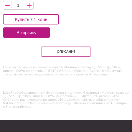
Купить в 1 клик
В корзину
ОПИСАНИЕ
На этой странице вы можете купить Молния трактор ДЗ №5 н/р, 18см,
никель, D296 фиолетовый «ТМТ-Сибирь» в Екатеринбурге. Чтобы купить
товар укажите необходимое количество и нажмите «В корзину».
Швейное оборудование и фурнитура в наличии. Страница «Молния трактор
ДЗ №5 н/р, 18см, никель, D296 фиолетовый — Интернет-магазин «ТМТ-
Сибирь»», расположена по адресу https://ekb.tmtsib.ru/product/molniya-
traktor-dz-5-n-r-18sm-nikel-d296-fioletovyj/. Филиал компании «ТМТ-Сибирь»
в Екатеринбурге.