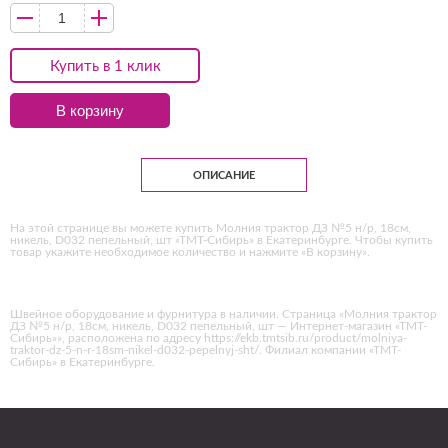
Купить в 1 клик
В корзину
ОПИСАНИЕ
На этой странице вы можете купить Молния трактор ДЗ №5 н/р, 18см,
никель, D032 пепельный, шт «ТМТ-Сибирь» в Екатеринбурге. Чтобы купить
товар укажите необходимое количество и нажмите «В корзину».
Швейное оборудование и фурнитура в наличии. Страница «Молния трактор
ДЗ №5 н/р, 18см, никель, D032 пепельный, шт — Интернет-магазин «ТМТ-
Сибирь»», расположена по адресу https://ekb.tmtsib.ru/product/molniya-
traktor-dz-5-n-r-18sm-nikel-d032-pepelnyj-sht/. Филиал компании «ТМТ-
Сибирь» в Екатеринбурге.