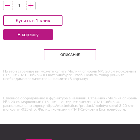
Купить в 1 клик
В корзину
ОПИСАНИЕ
На этой странице вы можете купить Молния спираль №3 20 см морковный
015, шт «ТМТ-Сибирь» в Екатеринбурге. Чтобы купить товар укажите
необходимое количество и нажмите «В корзину».
Швейное оборудование и фурнитура в наличии. Страница «Молния спираль
№3 20 см морковный 015, шт — Интернет-магазин «ТМТ-Сибирь»»,
расположена по адресу https://ekb.tmtsib.ru/product/molniya-spiral-3-20-sm-
morkovnyj-015-sht/. Филиал компании «ТМТ-Сибирь» в Екатеринбурге.