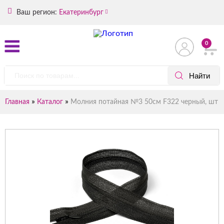
Ваш регион:
Екатеринбург
0
»
»
Главная
Каталог
Молния потайная №3 50см F322 черный, шт