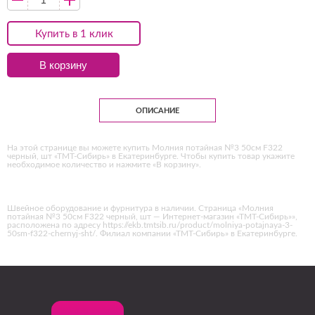
Купить в 1 клик
В корзину
ОПИСАНИЕ
На этой странице вы можете купить Молния потайная №3 50см F322
черный, шт «ТМТ-Сибирь» в Екатеринбурге. Чтобы купить товар укажите
необходимое количество и нажмите «В корзину».
Швейное оборудование и фурнитура в наличии. Страница «Молния
потайная №3 50см F322 черный, шт — Интернет-магазин «ТМТ-Сибирь»»,
расположена по адресу https://ekb.tmtsib.ru/product/molniya-potajnaya-3-
50sm-f322-chernyj-sht/. Филиал компании «ТМТ-Сибирь» в Екатеринбурге.