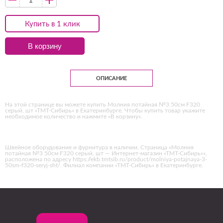
Купить в 1 клик
В корзину
ОПИСАНИЕ
На этой странице вы можете купить Молния потайная №3 50см F320
серый, шт «ТМТ-Сибирь» в Екатеринбурге. Чтобы купить товар укажите
необходимое количество и нажмите «В корзину».
Швейное оборудование и фурнитура в наличии. Страница «Молния
потайная №3 50см F320 серый, шт — Интернет-магазин «ТМТ-Сибирь»»,
расположена по адресу https://ekb.tmtsib.ru/product/molniya-potajnaya-3-
50sm-f320-seryj-sht/. Филиал компании «ТМТ-Сибирь» в Екатеринбурге.