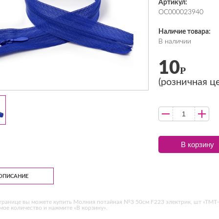
Артикул:
ОС000023940
Наличие товара:
В наличии
10
Р
(розничная ц
В корзину
ОПИСАНИЕ
транице вы можете купить Молния потайная №3 50см F223 электрик, шт «ТМТ-
ое количество и нажмите «В корзину».