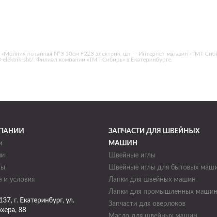
 «Молния потайная №3 50см F223 электрик, шт — Интернет-магазин «ТМТ-Сиби
23-elektrik-sht/. Филиал компании «ТМТ-Сибирь» в Екатеринбурге.
ПАНИИ
ЗАПЧАСТИ ДЛЯ ШВЕЙНЫХ
и
МАШИН
ии
Швейные иглы
ты
Швейные иглы для бытовых маш
 и условия
Лапки для швейных машин
Лапки для промышленных маши
137
, г.
Екатеринбург
,
ул.
Запчасти для оверлоков
хера, 88
Масло для швейных машин