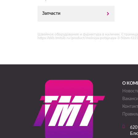
Запчасти
Швейное оборудование и фурнитура в наличии. Страница
https://ekb.tmtsib.ru/product/molniya-potajnaya-3-50sm-f2
О КОМ
Новост
Ваканс
Контак
Правила
620
Блю