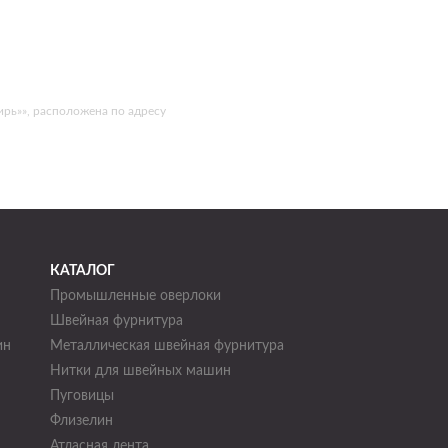
рь»», расположена по адресу
КАТАЛОГ
Промышленные оверлоки
Швейная фурнитура
ин
Металлическая швейная фурнитура
Нитки для швейных машин
н
Пуговицы
Флизелин
Атласная лента