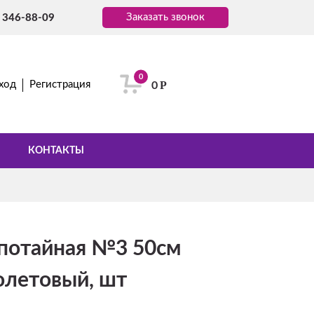
Заказать звонок
) 346-88-09
0
Р
ход
Регистрация
0
КОНТАКТЫ
потайная №3 50см
олетовый, шт