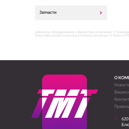
Запчасти
Швейное оборудование и фурнитура в наличии. Страница
https://ekb.tmtsib.ru/product/molniya-potajnaya-3-50sm-f1
О КОМ
Новост
Ваканс
Контак
Правила
620
Блю