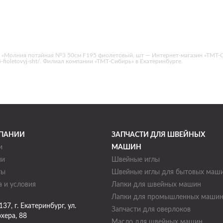
 «Молния потайная №3 50см F195 фиолетовый, шт — Интернет-магазин «ТМТ-С
95-fioletovyj-sht/. Филиал компании «ТМТ-Сибирь» в Екатеринбурге.
ПАНИИ
ЗАПЧАСТИ ДЛЯ ШВЕЙНЫХ
и
МАШИН
ии
Швейные иглы
ты
Швейные иглы для бытовых маш
 и условия
Лапки для швейных машин
Лапки для промышленных маши
137
, г.
Екатеринбург
,
ул.
Запчасти для оверлоков
хера, 88
Масло для швейных машин