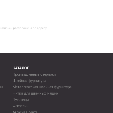
ибирь»», расположена по адресу
КАТАЛОГ
Промышленные оверлоки
Швейная фурнитура
ин
Металлическая швейная фурнитура
Нитки для швейных машин
н
Пуговицы
Флизелин
Атласная лента