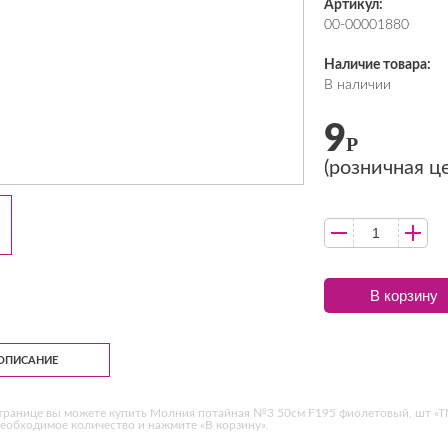
Артикул:
00-00001880
Наличие товара:
В наличии
9
Р
(розничная ц
В корзину
ОПИСАНИЕ
транице вы можете купить Молния потайная №3 50см F195 фиолетовый, шт «ТМ
еобходимое количество и нажмите «В корзину».