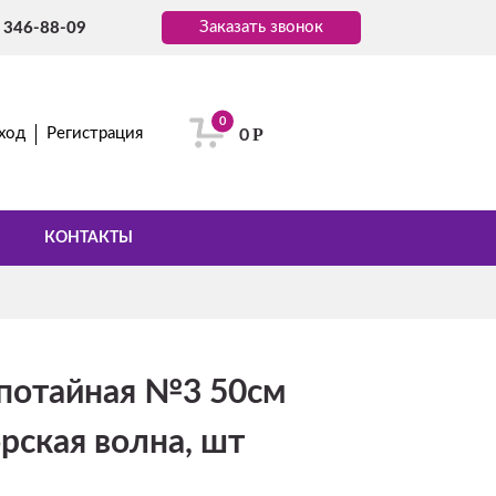
Заказать звонок
) 346-88-09
0
Р
ход
Регистрация
0
КОНТАКТЫ
потайная №3 50см
рская волна, шт