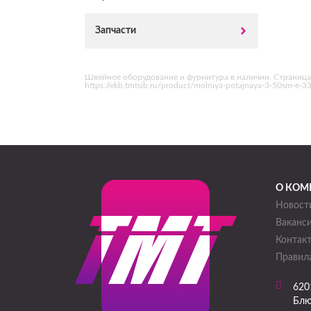
Запчасти
Швейное оборудование и фурнитура в наличии. Страница
https://ekb.tmtsib.ru/product/molniya-potajnaya-3-50sm-e
О КОМ
Новост
Ваканс
Контак
Правила
620
Блю