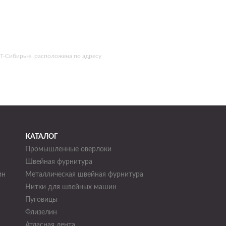
Т-Сибирь»», расположена по адресу
КАТАЛОГ
Промышленные оверлоки
Швейная фурнитура
ин
Металлическая швейная фурнитура
Нитки для швейных машин
н
Пуговицы
Флизелин
Атласная лента