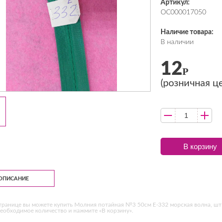
Артикул:
ОС000017050
Наличие товара:
В наличии
12
Р
(розничная ц
В корзину
ОПИСАНИЕ
транице вы можете купить Молния потайная №3 50см Е-332 морская волна, шт 
еобходимое количество и нажмите «В корзину».