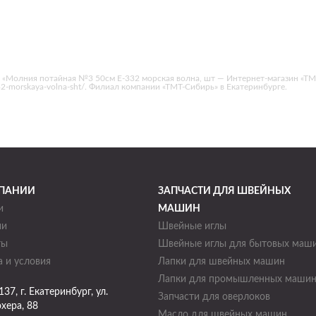
 «Молния потайная №3 50см Е-332 морская волна, шт — Интернет-магазин «ТМ
-332-morskaya-volna-sht/. Филиал компании «ТМТ-Сибирь» в Екатеринбурге.
ПАНИИ
ЗАПЧАСТИ ДЛЯ ШВЕЙНЫХ
и
МАШИН
ии
Швейные иглы
ты
Швейные иглы для бытовых маш
 и условия
Лапки для швейных машин
Лапки для промышленных маши
137
, г.
Екатеринбург
,
ул.
Запчасти для оверлоков
хера, 88
Масло для швейных машин