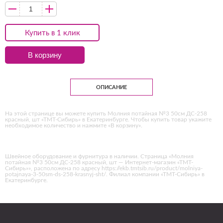
Купить в 1 клик
В корзину
ОПИСАНИЕ
На этой странице вы можете купить Молния потайная №3 50см ДС-258
красный, шт «ТМТ-Сибирь» в Екатеринбурге. Чтобы купить товар укажите
необходимое количество и нажмите «В корзину».
Швейное оборудование и фурнитура в наличии. Страница «Молния
потайная №3 50см ДС-258 красный, шт — Интернет-магазин «ТМТ-
Сибирь»», расположена по адресу https://ekb.tmtsib.ru/product/molniya-
potajnaya-3-50sm-ds-258-krasnyj-sht/. Филиал компании «ТМТ-Сибирь» в
Екатеринбурге.