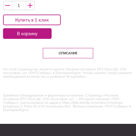
Купить в 1 клик
В корзину
ОПИСАНИЕ
На этой странице вы можете купить Молния потайная №3 50см ДС-250
лососевая, шт «ТМТ-Сибирь» в Екатеринбурге. Чтобы купить товар укажите
необходимое количество и нажмите «В корзину».
Швейное оборудование и фурнитура в наличии. Страница «Молния
потайная №3 50см ДС-250 лососевая, шт — Интернет-магазин «ТМТ-
Сибирь»», расположена по адресу https://ekb.tmtsib.ru/product/molniya-
potajnaya-3-50sm-ds-250-lososevaya-sht/. Филиал компании «ТМТ-Сибирь» в
Екатеринбурге.