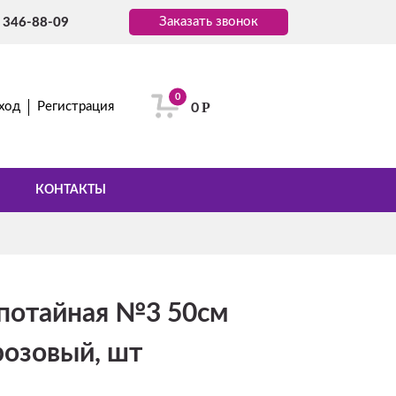
Заказать звонок
) 346-88-09
0
Р
ход
Регистрация
0
КОНТАКТЫ
потайная №3 50см
розовый, шт