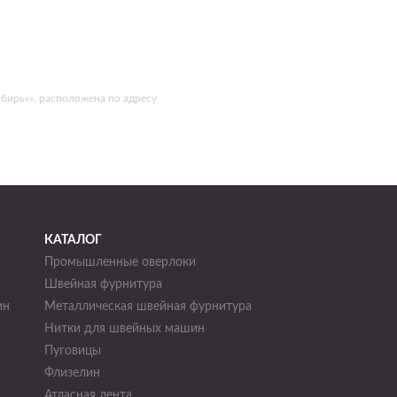
бирь»», расположена по адресу
КАТАЛОГ
Промышленные оверлоки
Швейная фурнитура
ин
Металлическая швейная фурнитура
Нитки для швейных машин
н
Пуговицы
Флизелин
Атласная лента