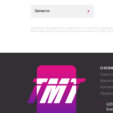
Запчасти
Швейное оборудование и фурнитура в наличии. Страница
https://ekb.tmtsib.ru/product/molniya-potajnaya-3-50sm-d
О КОМ
Новост
Ваканс
Контак
Правила
620
Блю