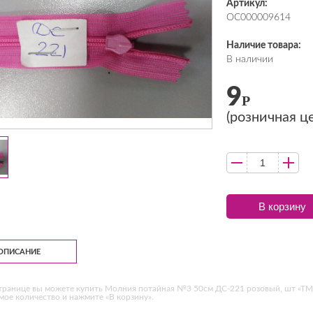
Артикул:
ОС000009614
Наличие товара:
В наличии
9
Р
(розничная ц
В корзину
ОПИСАНИЕ
транице вы можете купить Молния потайная №3 50см ДС-221 розовый, шт «ТМТ
ое количество и нажмите «В корзину».