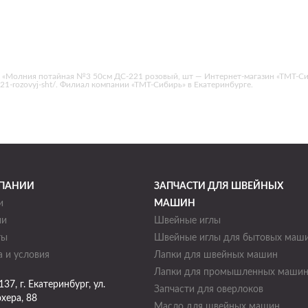
 «Молния потайная №3 50см ДС-221 розовый, шт — Интернет-магазин «ТМТ-Си
s-221-rozovyj-sht/. Филиал компании «ТМТ-Сибирь» в Екатеринбурге.
ПАНИИ
ЗАПЧАСТИ ДЛЯ ШВЕЙНЫХ
и
МАШИН
ии
Швейные иглы
ты
Швейные иглы для бытовых маш
 и условия
Лапки для швейных машин
Лапки для промышленных маши
137
, г.
Екатеринбург
,
ул.
Запчасти для оверлоков
хера, 88
Масло для швейных машин