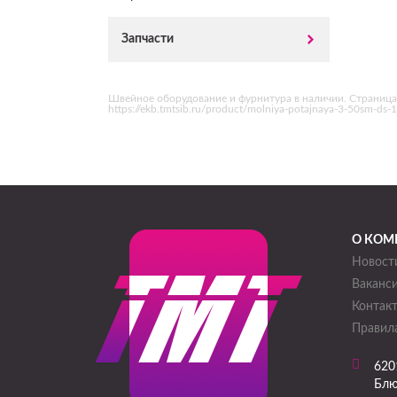
Запчасти
Швейное оборудование и фурнитура в наличии. Страница
https://ekb.tmtsib.ru/product/molniya-potajnaya-3-50sm-d
О КОМ
Новост
Ваканс
Контак
Правила
620
Блю