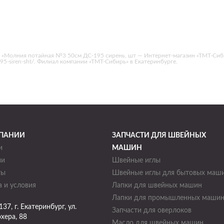
 «Молния потайная №3 50см ДС-195 сирень, шт — Интернет-магазин «ТМТ-Сиби
s-195-siren-sht/. Филиал компании «ТМТ-Сибирь» в Екатеринбурге.
ПАНИИ
ЗАПЧАСТИ ДЛЯ ШВЕЙНЫХ
и
МАШИН
ии
Швейные иглы
ты
Швейные иглы для бытовых маш
 и условия
Лапки для швейных машин
Лапки для промышленных маши
137
, г.
Екатеринбург
,
ул.
Запчасти для оверлоков
хера, 88
Масло для швейных машин