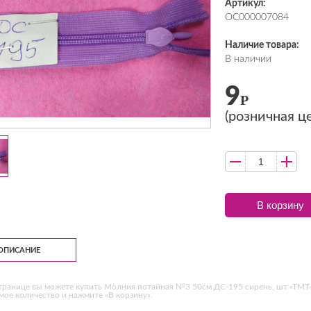
Артикул:
ОС000007084
Наличие товара:
В наличии
9
Р
(розничная ц
В корзину
ОПИСАНИЕ
транице вы можете купить Молния потайная №3 50см ДС-195 сирень, шт «ТМТ-
ое количество и нажмите «В корзину».