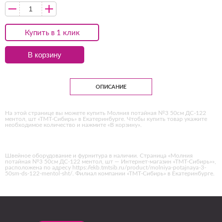
Купить в 1 клик
В корзину
ОПИСАНИЕ
На этой странице вы можете купить Молния потайная №3 50см ДС-122
ментол, шт «ТМТ-Сибирь» в Екатеринбурге. Чтобы купить товар укажите
необходимое количество и нажмите «В корзину».
Швейное оборудование и фурнитура в наличии. Страница «Молния
потайная №3 50см ДС-122 ментол, шт — Интернет-магазин «ТМТ-Сибирь»»,
расположена по адресу https://ekb.tmtsib.ru/product/molniya-potajnaya-3-
50sm-ds-122-mentol-sht/. Филиал компании «ТМТ-Сибирь» в Екатеринбурге.