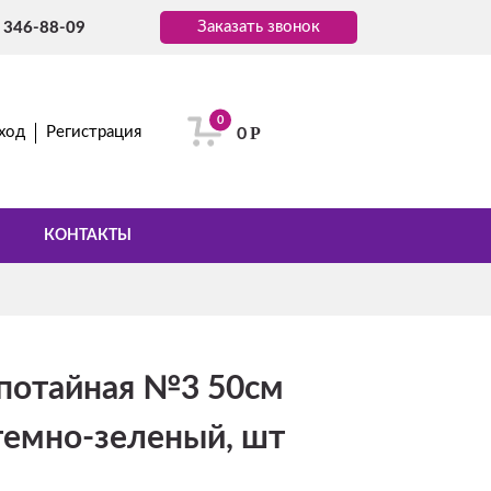
Заказать звонок
) 346-88-09
0
Р
ход
Регистрация
0
КОНТАКТЫ
потайная №3 50см
темно-зеленый, шт