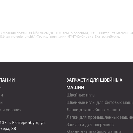
 «Молния потайная №3 50см ДС-101 темно-зеленый, шт — Интернет-магазин «
s-101-temno-zelenyj-sht/. Филиал компании «ТМТ-Сибирь» в Екатеринбурге.
ПАНИИ
ЗАПЧАСТИ ДЛЯ ШВЕЙНЫХ
и
МАШИН
ии
Швейные иглы
ты
Швейные иглы для бытовых маш
 и условия
Лапки для швейных машин
Лапки для промышленных маши
137
, г.
Екатеринбург
,
ул.
Запчасти для оверлоков
хера, 88
Масло для швейных машин