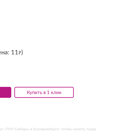
ена:
11
)
Р
Купить в 1 клик
т «ТМТ-Сибирь» в Екатеринбурге. Чтобы купить товар