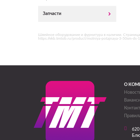
Запчасти
Швейное оборудование и фурнитура в наличии. Страница
https://ekb.tmtsib.ru/product/molniya-potajnaya-3-50sm-d
О КОМ
Новост
Ваканс
Контак
Правила
620
Блю