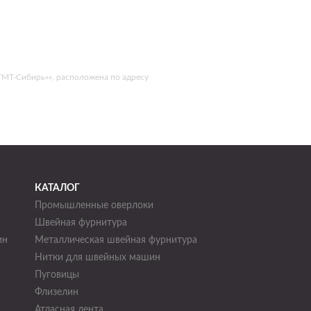
ТМТ-Сибирь»», расположена по адресу
КАТАЛОГ
Промышленные оверлоки
Швейная фурнитура
ин
Металлическая швейная фурнитура
Нитки для швейных машин
н
Пуговицы
Флизелин
Атласная лента