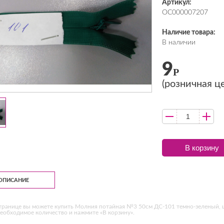
Артикул:
ОС000007207
Наличие товара:
В наличии
9
Р
(розничная ц
В корзину
ОПИСАНИЕ
транице вы можете купить Молния потайная №3 50см ДС-101 темно-зеленый, ш
еобходимое количество и нажмите «В корзину».