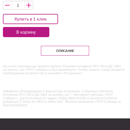
Купить в 1 клик
В корзину
ОПИСАНИЕ
На этой странице вы можете купить Молния потайная №3 50см ДС-083
св.зелень, шт «ТМТ-Сибирь» в Екатеринбурге. Чтобы купить товар укажите
необходимое количество и нажмите «В корзину».
Швейное оборудование и фурнитура в наличии. Страница «Молния
потайная №3 50см ДС-083 св.зелень, шт — Интернет-магазин «ТМТ-
Сибирь»», расположена по адресу https://ekb.tmtsib.ru/product/molniya-
potajnaya-3-50sm-ds-083-sv-zelen-sht/. Филиал компании «ТМТ-Сибирь» в
Екатеринбурге.