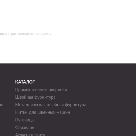
ирь»», расположена по адресу
КАТАЛОГ
Промышленные оверлоки
Швейная фурнитура
ин
Металлическая швейная фурнитура
Нитки для швейных машин
н
Пуговицы
Флизелин
Атласная лента