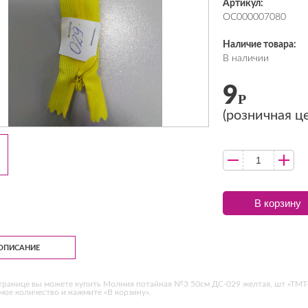
Артикул:
ОС000007080
Наличие товара:
В наличии
9
Р
(розничная ц
В корзину
ОПИСАНИЕ
транице вы можете купить Молния потайная №3 50см ДС-029 желтая, шт «ТМТ-
ое количество и нажмите «В корзину».