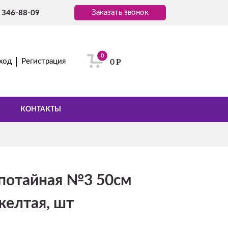
Заказать звонок
) 346-88-09
0
Р
ход
Регистрация
0
КОНТАКТЫ
потайная №3 50см
желтая, шт