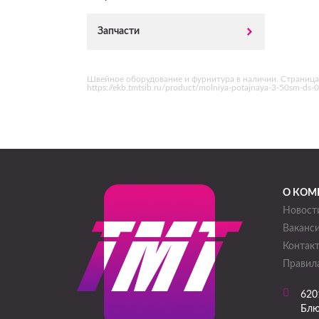
Запчасти
Швейное оборудование и фурнитура в наличии. Страница
https://ekb.tmtsib.ru/product/molniya-potajnaya-3-50sm-d
О КОМ
Новост
Ваканс
Контак
Правила
620
Блю