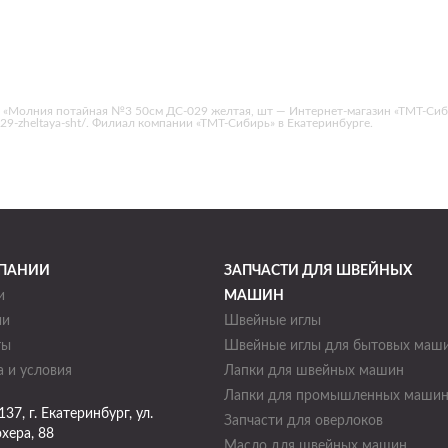
 «Молния потайная №3 50см ДС-029 желтая, шт — Интернет-магазин «ТМТ-Сиб
s-029-zheltaya-sht/. Филиал компании «ТМТ-Сибирь» в Екатеринбурге.
ПАНИИ
ЗАПЧАСТИ ДЛЯ ШВЕЙНЫХ
и
МАШИН
ии
Швейные иглы
ты
Швейные иглы для бытовых маш
 и условия
Лапки для швейных машин
Лапки для промышленных маши
137
, г.
Екатеринбург
,
ул.
Запчасти для оверлоков
хера, 88
Масло для швейных машин