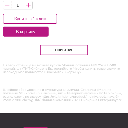
Купить в 1 клик
В корзину
ОПИСАНИЕ
На этой странице вы можете купить Молния потайная №3 25см Е-580
черный, шт «ТМТ-Сибирь» в Екатеринбурге. Чтобы купить товар укажите
необходимое количество и нажмите «В корзину».
Швейное оборудование и фурнитура в наличии. Страница «Молния
потайная №3 25см Е-580 черный, шт — Интернет-магазин «ТМТ-Сибирь»»,
расположена по адресу https://ekb.tmtsib.ru/product/molniya-potajnaya-3-
25sm-e-580-chernyj-sht/. Филиал компании «ТМТ-Сибирь» в Екатеринбурге.