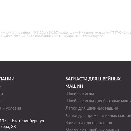
 «Молния потайная №3 25см Е-187 какао, шт — Интернет-магазин «ТМТ-Сибирь
-187-kakao-sht/. Филиал компании «ТМТ-Сибирь» в Екатеринбурге.
ПАНИИ
ЗАПЧАСТИ ДЛЯ ШВЕЙНЫХ
и
МАШИН
ии
Швейные иглы
ты
Швейные иглы для бытовых маш
 и условия
Лапки для швейных машин
Лапки для промышленных маши
137
, г.
Екатеринбург
,
ул.
Запчасти для оверлоков
хера, 88
Масло для швейных машин