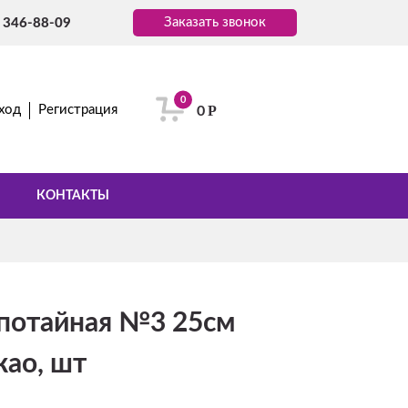
Заказать звонок
) 346-88-09
0
Р
ход
Регистрация
0
КОНТАКТЫ
потайная №3 25см
као, шт