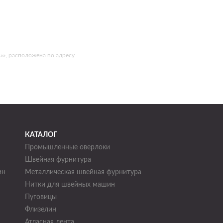
»», расположена по адресу
КАТАЛОГ
Промышленные оверлоки
Швейная фурнитура
ин
Металлическая швейная фурнитура
Нитки для швейных машин
н
Пуговицы
Флизелин
Атласная лента