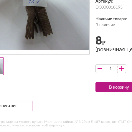
Артикул:
ОС000018193
Наличие товара:
В наличии
8
Р
(розничная ц
В корзину
ОПИСАНИЕ
транице вы можете купить Молния потайная №3 25см Е-187 какао, шт «ТМТ-Сиб
ое количество и нажмите «В корзину».