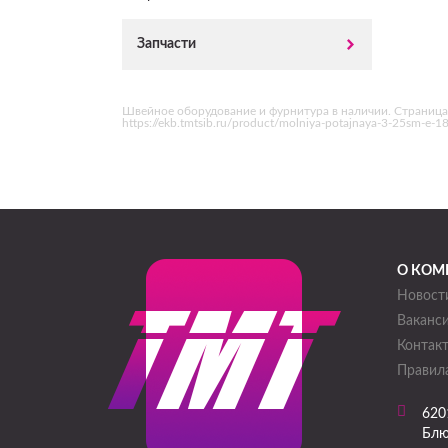
Запчасти
Швейное оборудование и фурнитура в наличии. Страница
https://ekb.tmtsib.ru/product/molniya-potajnaya-3-25sm-e
О КОМ
Новост
Ваканс
Контак
Правила
620
Блю