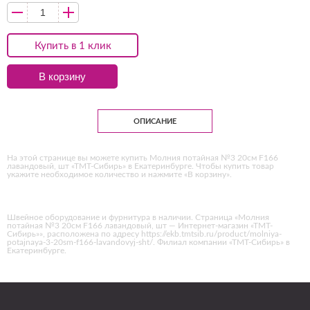
Купить в 1 клик
В корзину
ОПИСАНИЕ
На этой странице вы можете купить Молния потайная №3 20см F166
лавандовый, шт «ТМТ-Сибирь» в Екатеринбурге. Чтобы купить товар
укажите необходимое количество и нажмите «В корзину».
Швейное оборудование и фурнитура в наличии. Страница «Молния
потайная №3 20см F166 лавандовый, шт — Интернет-магазин «ТМТ-
Сибирь»», расположена по адресу https://ekb.tmtsib.ru/product/molniya-
potajnaya-3-20sm-f166-lavandovyj-sht/. Филиал компании «ТМТ-Сибирь» в
Екатеринбурге.