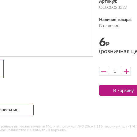
Артикул:
ОС000023327
Наличие товара:
В наличии
6
Р
(розничная ц
В корзину
ОПИСАНИЕ
транице вы можете купить Молния потайная №3 20см F116 песочный, шт «ТМТ-
ое количество и нажмите «В корзину».