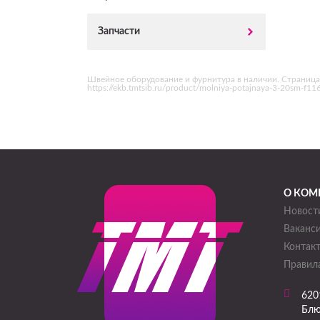
Запчасти
Швейное оборудование и фурнитура в наличии. Страница
https://ekb.tmtsib.ru/product/molniya-potajnaya-3-20sm-f
О КОМ
Новост
Ваканс
Контак
Правила
620
Блю