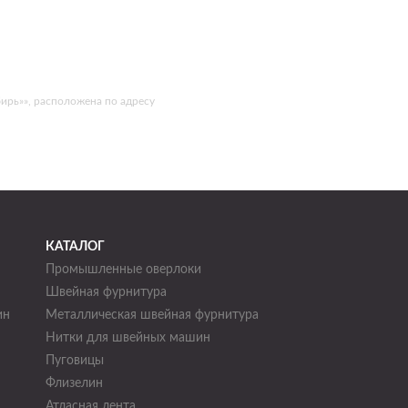
ирь»», расположена по адресу
КАТАЛОГ
Промышленные оверлоки
Швейная фурнитура
ин
Металлическая швейная фурнитура
Нитки для швейных машин
н
Пуговицы
Флизелин
Атласная лента