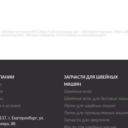
 «Молния потайная №3 20см F116 песочный, шт — Интернет-магазин «ТМТ-Сиб
116-pesochnyj-sht/. Филиал компании «ТМТ-Сибирь» в Екатеринбурге.
ПАНИИ
ЗАПЧАСТИ ДЛЯ ШВЕЙНЫХ
и
МАШИН
ии
Швейные иглы
ты
Швейные иглы для бытовых маш
 и условия
Лапки для швейных машин
Лапки для промышленных маши
137
, г.
Екатеринбург
,
ул.
Запчасти для оверлоков
хера, 88
Масло для швейных машин