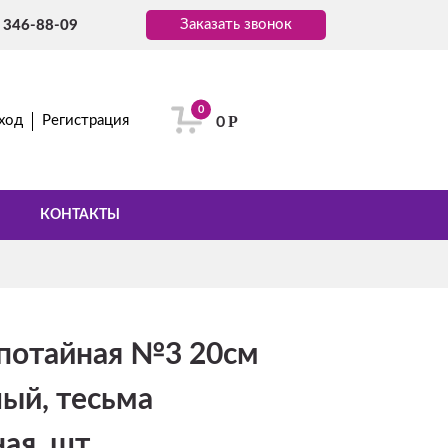
Заказать звонок
) 346-88-09
0
Р
ход
Регистрация
0
КОНТАКТЫ
потайная №3 20см
ый, тесьма
ая, шт