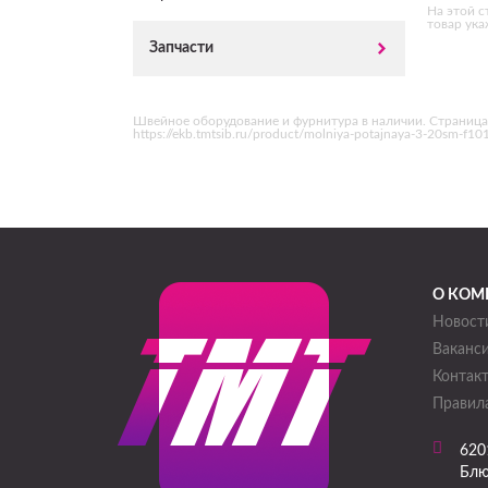
На этой с
товар ука
Запчасти
Швейное оборудование и фурнитура в наличии. Страница
https://ekb.tmtsib.ru/product/molniya-potajnaya-3-20sm-f
О КОМ
Новост
Ваканс
Контак
Правила
620
Блю