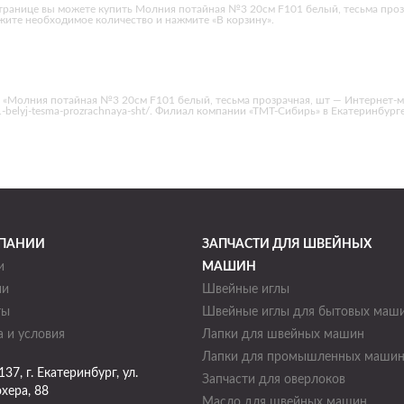
транице вы можете купить Молния потайная №3 20см F101 белый, тесьма проз
жите необходимое количество и нажмите «В корзину».
 «Молния потайная №3 20см F101 белый, тесьма прозрачная, шт — Интернет-м
101-belyj-tesma-prozrachnaya-sht/. Филиал компании «ТМТ-Сибирь» в Екатеринбурге
ПАНИИ
ЗАПЧАСТИ ДЛЯ ШВЕЙНЫХ
и
МАШИН
ии
Швейные иглы
ты
Швейные иглы для бытовых маш
 и условия
Лапки для швейных машин
Лапки для промышленных маши
137
, г.
Екатеринбург
,
ул.
Запчасти для оверлоков
хера, 88
Масло для швейных машин