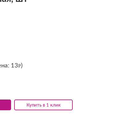
ена:
13
)
Р
Купить в 1 клик