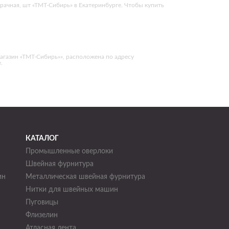
рачная, шт «ТМТ-Сибирь» в Екатеринбурге. Чтобы купить
агазин «ТМТ-Сибирь»», расположена по адресу
.
КАТАЛОГ
Промышленные оверлоки
Швейная фурнитура
ин
Металлическая швейная фурнитура
Нитки для швейных машин
н
Пуговицы
Флизелин
Атласная лента