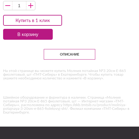
Купить в 1 клик
В корзину
ОПИСАНИЕ
На этой странице вы можете купить Молния потайная №3 20см Е-865
фиолетовый, шт «ТМТ-Сибирь» в Екатеринбурге. Чтобы купить товар
укажите необходимое количество и нажмите «В корзину».
Швейное оборудование и фурнитура в наличии. Страница «Молния
потайная №3 20см Е-865 фиолетовый, шт — Интернет-магазин «ТМТ-
Сибирь»», расположена по адресу https://ekb.tmtsib.ru/product/molniya-
potajnaya-3-20sm-e-865-fioletovyj-sht/. Филиал компании «ТМТ-Сибирь» в
Екатеринбурге.