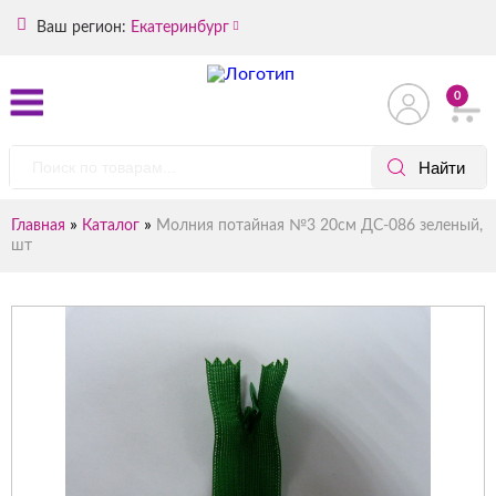
Ваш регион:
Екатеринбург
0
»
»
Главная
Каталог
Молния потайная №3 20см ДС-086 зеленый,
шт