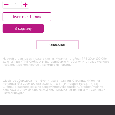
Купить в 1 клик
В корзину
ОПИСАНИЕ
На этой странице вы можете купить Молния потайная №3 20см ДС-086
зеленый, шт «ТМТ-Сибирь» в Екатеринбурге. Чтобы купить товар укажите
необходимое количество и нажмите «В корзину».
Швейное оборудование и фурнитура в наличии. Страница «Молния
потайная №3 20см ДС-086 зеленый, шт — Интернет-магазин «ТМТ-
Сибирь»», расположена по адресу https://ekb.tmtsib.ru/product/molniya-
potajnaya-3-20sm-ds-086-zelenyj-sht/. Филиал компании «ТМТ-Сибирь» в
Екатеринбурге.