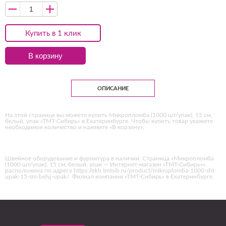
Купить в 1 клик
В корзину
ОПИСАНИЕ
На этой странице вы можете купить Микропломба (1000 шт/упак), 15 см,
белый, упак «ТМТ-Сибирь» в Екатеринбурге. Чтобы купить товар укажите
необходимое количество и нажмите «В корзину».
Швейное оборудование и фурнитура в наличии. Страница «Микропломба
(1000 шт/упак), 15 см, белый, упак — Интернет-магазин «ТМТ-Сибирь»»,
расположена по адресу https://ekb.tmtsib.ru/product/mikroplomba-1000-sht-
upak-15-sm-belyj-upak/. Филиал компании «ТМТ-Сибирь» в Екатеринбурге.