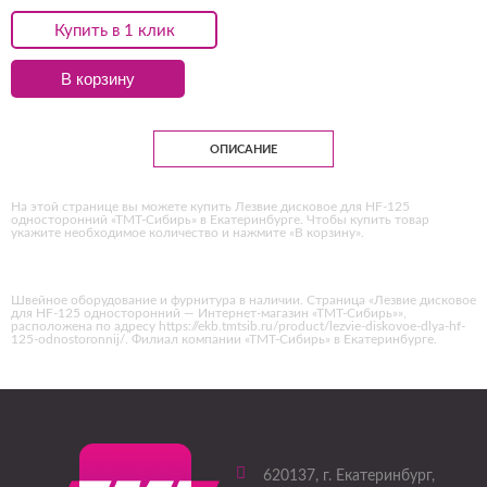
Купить в 1 клик
В корзину
ОПИСАНИЕ
На этой странице вы можете купить Лезвие дисковое для HF-125
односторонний «ТМТ-Сибирь» в Екатеринбурге. Чтобы купить товар
укажите необходимое количество и нажмите «В корзину».
Швейное оборудование и фурнитура в наличии. Страница «Лезвие дисковое
для HF-125 односторонний — Интернет-магазин «ТМТ-Сибирь»»,
расположена по адресу https://ekb.tmtsib.ru/product/lezvie-diskovoe-dlya-hf-
125-odnostoronnij/. Филиал компании «ТМТ-Сибирь» в Екатеринбурге.
620137
, г.
Екатеринбург
,