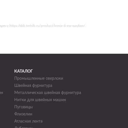
 https://ekb.tmtsib.ru/product/lezvie-8-ew-wayken/.
КАТАЛОГ
Промышленные оверлоки
Швейная фурнитура
ин
Металлическая швейная фурнитура
Нитки для швейных машин
н
Пуговицы
Флизелин
Атласная лента