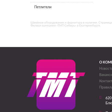
Петлители
Швейное оборудование и фурнитура в наличии. Страница «
Филиал компании «ТМТ-Сибирь» в Екатеринбурге.
О КОМ
Новост
Ваканс
Контак
Правила
620
Блю