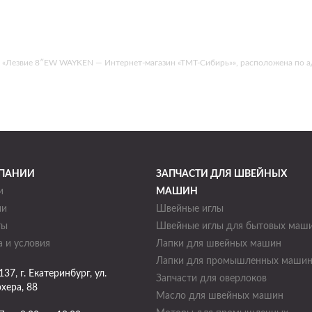
Лезвие 8″EW WAYKEN — Интернет-магазин «ТМТ-Сибирь»», расположена по адресу
ПАНИИ
ЗАПЧАСТИ ДЛЯ ШВЕЙНЫХ
и
МАШИН
ии
Швейные иглы
ты
Швейные иглы для бытовых маш
 и условия
Лапки для швейных машин
Лапки для промышленных маши
137
, г.
Екатеринбург
,
ул.
Запчасти для оверлоков
хера, 88
Масло для швейных машин