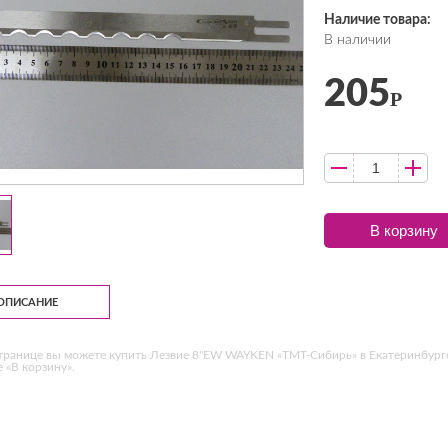
Наличие товара:
В наличии
205
Р
В корзину
ОПИСАНИЕ
транице вы можете купить Лезвие 8"EW WAYKEN «ТМТ-Сибирь» в Екатеринбурге
 «В корзину».