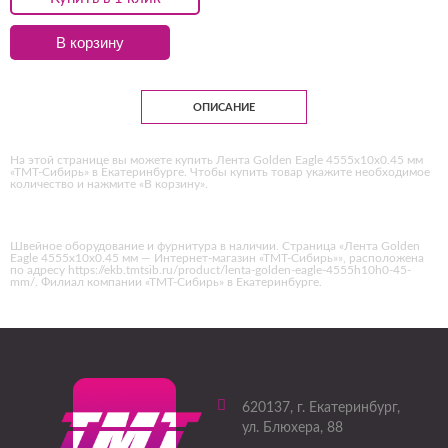
В корзину
ОПИСАНИЕ
На этой странице вы можете купить Лента Golden Eagle 4555х10х0.45 мм
«ТМТ-Сибирь» в Екатеринбурге. Чтобы купить товар укажите необходимое
количество и нажмите «В корзину».
Швейное оборудование и фурнитура в наличии. Страница «Лента Golden
Eagle 4555х10х0.45 мм — Интернет-магазин «ТМТ-Сибирь»», расположена
по адресу https://ekb.tmtsib.ru/product/lenta-golden-eagle-4555h10h0-45-
mm/. Филиал компании «ТМТ-Сибирь» в Екатеринбурге.
620137
, г.
Екатеринбург
,
ул. Блюхера, 88