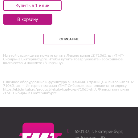
Купить в 1 клик
В корзину
ОПИСАНИЕ
На этой странице вы можете купить Лекало капля JZ 71065, шт «ТМТ-
Сибирь» в Екатеринбурге. Чтобы купить товар укажите необходимое
количество и нажмите «В корзину».
Швейное оборудование и фурнитура в наличии. Страница «Лекало капля JZ
71065, шт — Интернет-магазин «ТМТ-Сибирь»», расположена по адресу
https://ekb.tmtsib.ru/product/lekalo-kaplya-jz-71065-sht/. Филиал компании
«ТМТ-Сибирь» в Екатеринбурге.
620137
, г.
Екатеринбург
,