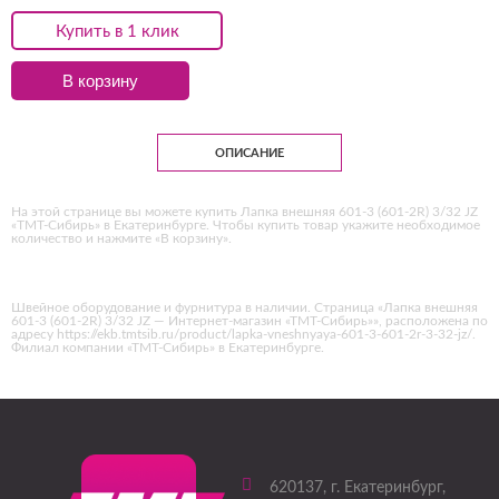
Купить в 1 клик
В корзину
ОПИСАНИЕ
На этой странице вы можете купить Лапка внешняя 601-3 (601-2R) 3/32 JZ
«ТМТ-Сибирь» в Екатеринбурге. Чтобы купить товар укажите необходимое
количество и нажмите «В корзину».
Швейное оборудование и фурнитура в наличии. Страница «Лапка внешняя
601-3 (601-2R) 3/32 JZ — Интернет-магазин «ТМТ-Сибирь»», расположена по
адресу https://ekb.tmtsib.ru/product/lapka-vneshnyaya-601-3-601-2r-3-32-jz/.
Филиал компании «ТМТ-Сибирь» в Екатеринбурге.
620137
, г.
Екатеринбург
,